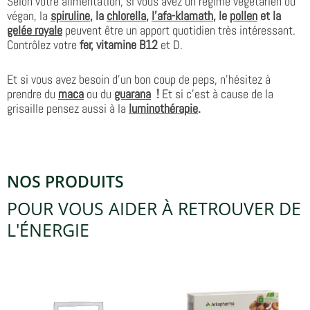
Selon votre alimentation, si vous avez un régime végétarien ou
végan, la
spiruline
, la
chlorella
,
l’afa-klamath
, le
pollen
et la
gelée royale
peuvent être un apport quotidien très intéressant.
Contrôlez votre
fer, vitamine B12
et D.
Et si vous avez besoin d’un bon coup de peps, n’hésitez à
prendre du
maca
ou du
guarana
!
Et si c’est à cause de la
grisaille pensez aussi à la
luminothérapie
.
NOS PRODUITS
POUR VOUS AIDER À RETROUVER DE
L'ÉNERGIE