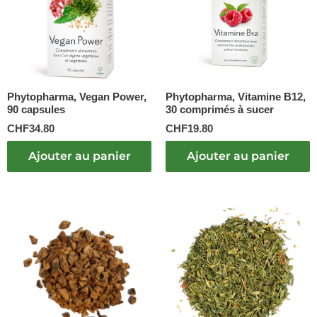
Phytopharma, Vegan Power,
Phytopharma, Vitamine B12,
90 capsules
30 comprimés à sucer
CHF
34.80
CHF
19.80
Ajouter au panier
Ajouter au panier
Plage
Plage
Ce
Ce
de
de
produit
produit
prix :
prix :
a
a
CHF24.00
CHF8.90
plusieurs
plusieurs
à
à
variations.
variations.
CHF85.00
CHF30.0
Les
Les
options
options
peuvent
peuvent