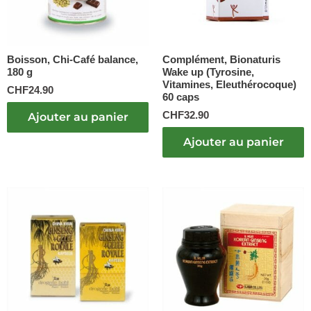
Boisson, Chi-Café balance,
Complément, Bionaturis
180 g
Wake up (Tyrosine,
Vitamines, Eleuthérocoque)
CHF
24.90
60 caps
CHF
32.90
Ajouter au panier
Ajouter au panier