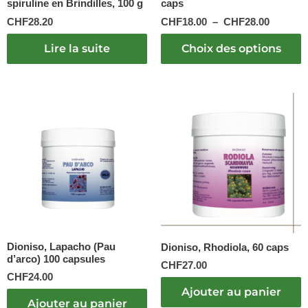
spiruline en Brindilles, 100 g
caps
la
page
CHF
28.20
CHF
18.00
–
CHF
28.00
du
produit
Lire la suite
Choix des options
Dioniso, Lapacho (Pau
Dioniso, Rhodiola, 60 caps
d’arco) 100 capsules
CHF
27.00
CHF
24.00
Ajouter au panier
Ajouter au panier