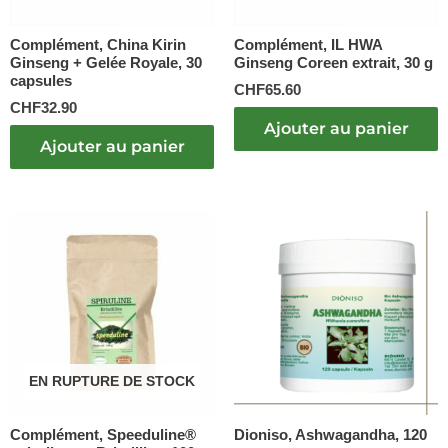
Complément, China Kirin
Complément, IL HWA
Ginseng + Gelée Royale, 30
Ginseng Coreen extrait, 30 g
capsules
CHF
65.60
CHF
32.90
Ajouter au panier
Ajouter au panier
Plage
Ce
de
produit
prix :
a
CHF18.
plusieurs
à
variations.
CHF28.
Les
options
peuvent
EN RUPTURE DE STOCK
être
choisies
sur
Complément, Speeduline®
Dioniso, Ashwagandha, 120