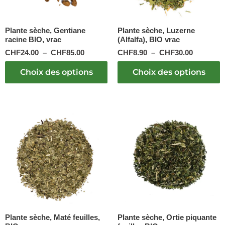
être
être
choisies
choisies
sur
sur
Plante sèche, Gentiane
Plante sèche, Luzerne
racine BIO, vrac
(Alfalfa), BIO vrac
la
la
page
page
CHF
24.00
–
CHF
85.00
CHF
8.90
–
CHF
30.00
du
du
produit
produit
Choix des options
Choix des options
Plage
Plage
Ce
Ce
de
de
produit
produit
prix :
prix :
a
a
CHF12.50
CHF11.2
plusieurs
plusieurs
à
à
variations.
variations.
CHF68.00
CHF37.
Les
Les
options
options
peuvent
peuvent
être
être
choisies
choisies
sur
sur
Plante sèche, Maté feuilles,
Plante sèche, Ortie piquante