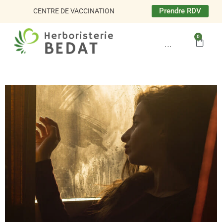
Aller
Prendre RDV
CENTRE DE VACCINATION
au
contenu
0
Panie
···