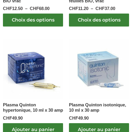
BIO vrac
feuilles BIO, vrac
la
la
page
page
CHF
12.50
–
CHF
68.00
CHF
11.20
–
CHF
37.00
du
du
produit
produit
Choix des options
Choix des options
Plasma Quinton
Plasma Quinton isotonique,
hypertonique, 10 ml x 30 amp
10 ml x 30 amp
CHF
49.90
CHF
49.90
Ajouter au panier
Ajouter au panier