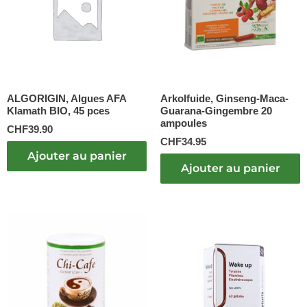
ALGORIGIN, Algues AFA
Arkolfuide, Ginseng-Maca-
Klamath BIO, 45 pces
Guarana-Gingembre 20
ampoules
CHF
39.90
CHF
34.95
Ajouter au panier
Ajouter au panier