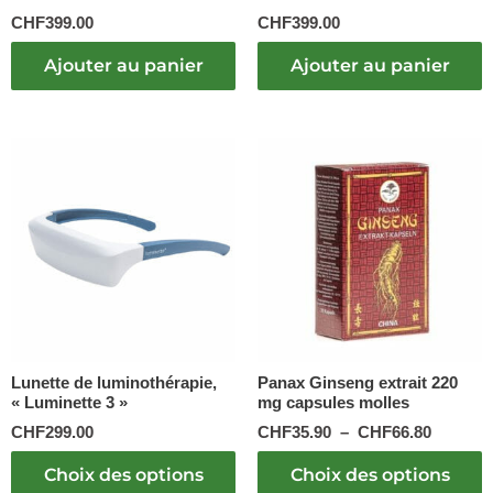
CHF
399.00
CHF
399.00
Ajouter au panier
Ajouter au panier
Plage
Ce
Ce
de
produit
produit
prix :
a
a
CHF35.
plusieurs
plusieurs
à
variations.
variations.
CHF66.
Les
Les
options
options
peuvent
peuvent
être
être
choisies
choisies
sur
sur
Lunette de luminothérapie,
Panax Ginseng extrait 220
« Luminette 3 »
mg capsules molles
la
la
page
page
CHF
299.00
CHF
35.90
–
CHF
66.80
du
du
produit
produit
Choix des options
Choix des options