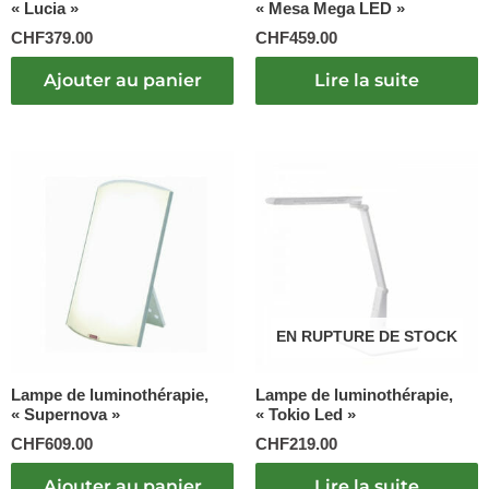
« Lucia »
« Mesa Mega LED »
CHF
379.00
CHF
459.00
Ajouter au panier
Lire la suite
EN RUPTURE DE STOCK
Lampe de luminothérapie,
Lampe de luminothérapie,
« Supernova »
« Tokio Led »
CHF
609.00
CHF
219.00
Ajouter au panier
Lire la suite