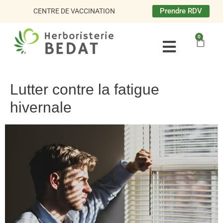
Aller
Prendre RDV
CENTRE DE VACCINATION
au
contenu
0
Panie
Lutter contre la fatigue
hivernale