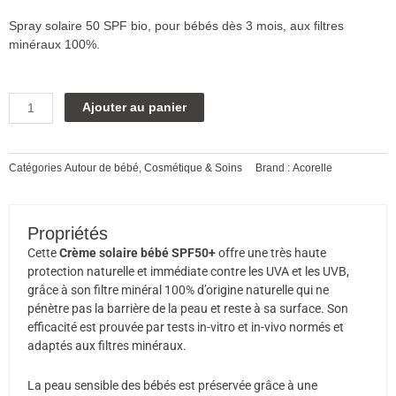
Spray solaire 50 SPF bio, pour bébés dès 3 mois, aux filtres
minéraux 100%.
quantité
Alternative:
Ajouter au panier
de
Acorelle,
crème
Catégories
Autour de bébé
,
Cosmétique & Soins
Brand :
Acorelle
solaire
minéral
bébé
bio
Propriétés
50
Cette
Crème solaire bébé SPF50+
offre une très haute
SPF
protection naturelle et immédiate contre les UVA et les UVB,
50ml
grâce à son filtre minéral 100% d’origine naturelle qui ne
pénètre pas la barrière de la peau et reste à sa surface. Son
efficacité est prouvée par tests in-vitro et in-vivo normés et
adaptés aux filtres minéraux.
La peau sensible des bébés est préservée grâce à une