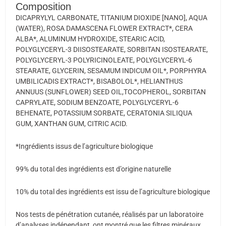
Composition
DICAPRYLYL CARBONATE, TITANIUM DIOXIDE [NANO], AQUA
(WATER), ROSA DAMASCENA FLOWER EXTRACT*, CERA
ALBA*, ALUMINUM HYDROXIDE, STEARIC ACID,
POLYGLYCERYL-3 DIISOSTEARATE, SORBITAN ISOSTEARATE,
POLYGLYCERYL-3 POLYRICINOLEATE, POLYGLYCERYL-6
STEARATE, GLYCERIN, SESAMUM INDICUM OIL*, PORPHYRA
UMBILICADIS EXTRACT*, BISABOLOL*, HELIANTHUS
ANNUUS (SUNFLOWER) SEED OIL,TOCOPHEROL, SORBITAN
CAPRYLATE, SODIUM BENZOATE, POLYGLYCERYL-6
BEHENATE, POTASSIUM SORBATE, CERATONIA SILIQUA
GUM, XANTHAN GUM, CITRIC ACID.
*Ingrédients issus de l’agriculture biologique
99% du total des ingrédients est d’origine naturelle
10% du total des ingrédients est issu de l’agriculture biologique
Nos tests de pénétration cutanée, réalisés par un laboratoire
d’analyses indépendant, ont montré que les filtres minéraux