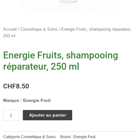
Accueil
/
Cosmétique & Soins
/ Energie Fruits, shampooing réparateur,
250 ml
Energie Fruits, shampooing
réparateur, 250 ml
CHF
8.50
Marque :
Energie Fruit
quantité
Alternative:
Ajouter au panier
de
Energie
Fruits,
Catégorie
Cosmétique & Soins
Brand :
Energie Fruit
shampooing