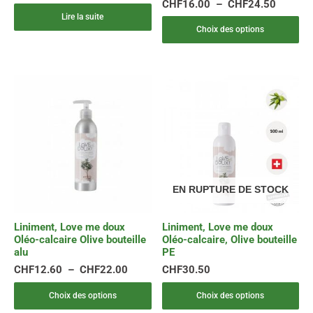
CHF
16.00
–
CHF
24.50
du
Lire la suite
produit
Choix des options
Plage
Ce
Ce
de
produit
produit
prix :
a
a
CHF12.60
plusieurs
plusieurs
à
variations.
variations.
CHF22.00
Les
Les
options
options
peuvent
peuvent
EN RUPTURE DE STOCK
être
être
choisies
choisies
Liniment, Love me doux
Liniment, Love me doux
sur
sur
Oléo-calcaire Olive bouteille
Oléo-calcaire, Olive bouteille
la
la
alu
PE
page
page
CHF
12.60
–
CHF
22.00
CHF
30.50
du
du
produit
produit
Choix des options
Choix des options