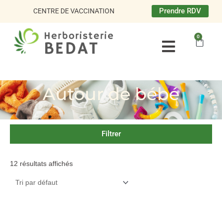
Aller
Prendre RDV
CENTRE DE VACCINATION
au
contenu
0
Panie
Autour de bébé
Filtrer
12 résultats affichés