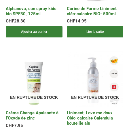
Alphanova, sun spray kids
Corine de Farme Liniment
bio SPF50, 125ml
oléo-calcaire BIO- 500ml
CHF
28.30
CHF
14.95
Ajouter au panier
Lire la suite
Plage
Ce
de
produit
prix :
a
CHF16.
plusieurs
à
variations.
CHF24.
Les
options
peuvent
EN RUPTURE DE STOCK
EN RUPTURE DE STOCK
être
choisies
Crème Change Apaisante à
Liniment, Love me doux
sur
l’Oxyde de zinc
Oléo-calcaire Calendula
la
bouteille alu
CHF
7.95
page