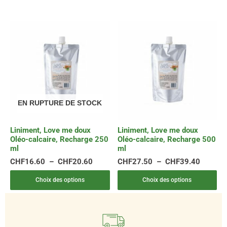
Plage
Plage
Ce
Ce
de
de
produit
produit
prix :
prix :
a
a
CHF16.60
CHF27.
plusieurs
plusieurs
à
à
variations.
variations.
CHF20.60
CHF39.
Les
Les
options
options
peuvent
peuvent
EN RUPTURE DE STOCK
être
être
choisies
choisies
Liniment, Love me doux
Liniment, Love me doux
sur
sur
Oléo-calcaire, Recharge 250
Oléo-calcaire, Recharge 500
la
la
ml
ml
page
page
CHF
16.60
–
CHF
20.60
CHF
27.50
–
CHF
39.40
du
du
produit
produit
Choix des options
Choix des options