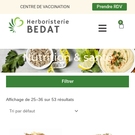
Aller
Prendre RDV
CENTRE DE VACCINATION
au
contenu
0
Panie
Nutrition & santé
Filtrer
Affichage de 25–36 sur 53 résultats
Plage
Plag
Ce
Ce
de
de
produit
produit