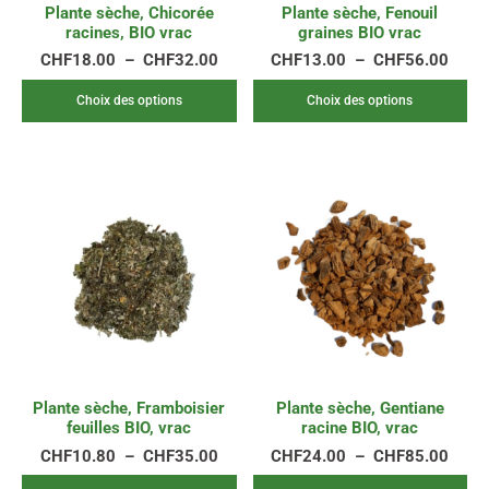
Plante sèche, Chicorée
Plante sèche, Fenouil
sur
sur
racines, BIO vrac
graines BIO vrac
la
la
CHF
18.00
–
CHF
32.00
CHF
13.00
–
CHF
56.00
page
page
du
du
Choix des options
Choix des options
produit
produit
Plage
Plag
Ce
Ce
de
de
produit
produit
prix :
prix :
a
a
CHF10.80
CHF2
plusieurs
plusieurs
à
à
variations.
variations.
CHF35.00
CHF8
Les
Les
options
options
peuvent
peuvent
être
être
choisies
choisies
Plante sèche, Framboisier
Plante sèche, Gentiane
sur
sur
feuilles BIO, vrac
racine BIO, vrac
la
la
CHF
10.80
–
CHF
35.00
CHF
24.00
–
CHF
85.00
page
page
du
du