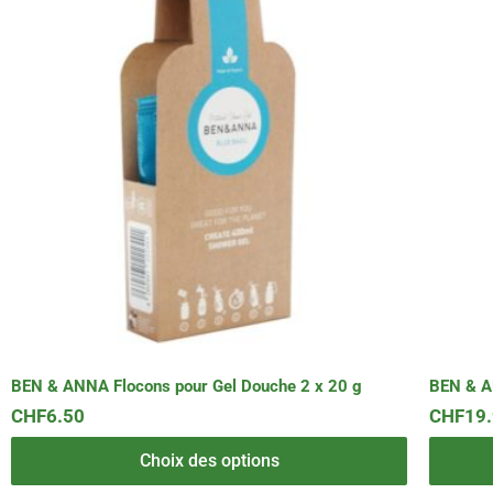
produit
produit
a
a
plusieurs
plusieurs
variations.
variation
Les
Les
options
options
peuvent
peuvent
être
être
choisies
choisies
sur
sur
la
la
page
page
du
du
produit
produit
BEN & ANNA Flocons pour Gel Douche 2 x 20 g
BEN & A
CHF
6.50
CHF
19
Choix des options