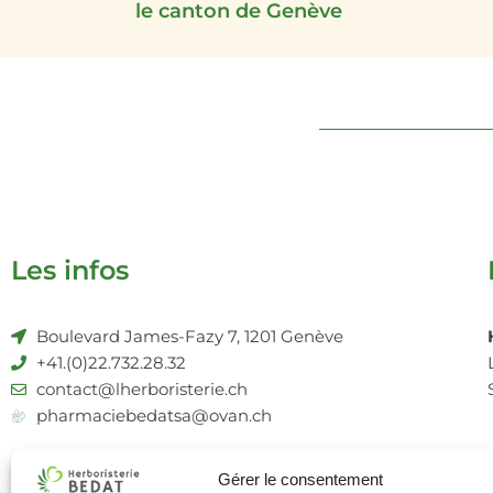
le canton de Genève
Les infos
Boulevard James-Fazy 7, 1201 Genève
+41.(0)22.732.28.32
contact@lherboristerie.ch
pharmaciebedatsa@ovan.ch
La pharmacie Bédat
Livrais
Gérer le consentement