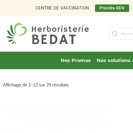
Aller
Prendre RDV
CENTRE DE VACCINATION
au
contenu
Recherche
de
produits
Nos Promos
Nos solutions 
Affichage de 1–12 sur 29 résultats