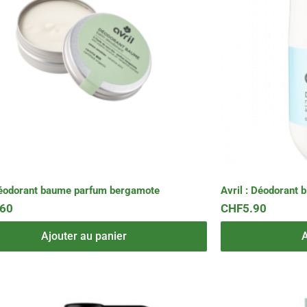
 Déodorant baume parfum bergamote
Avril : Déodorant bi
.60
CHF
5.90
Ajouter au panier
A
Ce