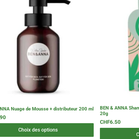
produit
a
plusieurs
s.
variations.
Les
options
peuvent
être
choisies
sur
la
page
du
produit
BEN & ANNA Shampo
NNA Nuage de Mousse + distributeur 200 ml
20g
.90
CHF
6.50
Choix des options
C