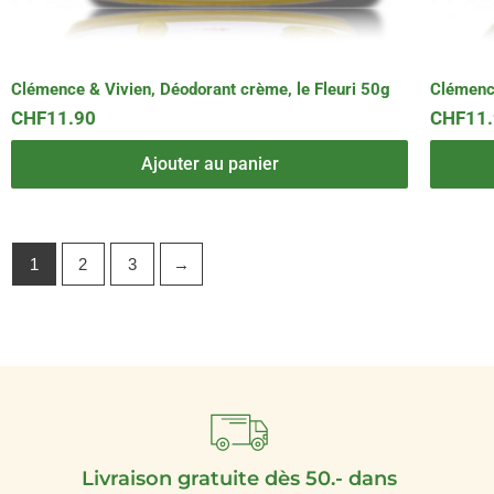
Clémence & Vivien, Déodorant crème, le Fleuri 50g
Clémence
CHF
11.90
CHF
11
Ajouter au panier
1
2
3
→
Livraison gratuite dès 50.- dans