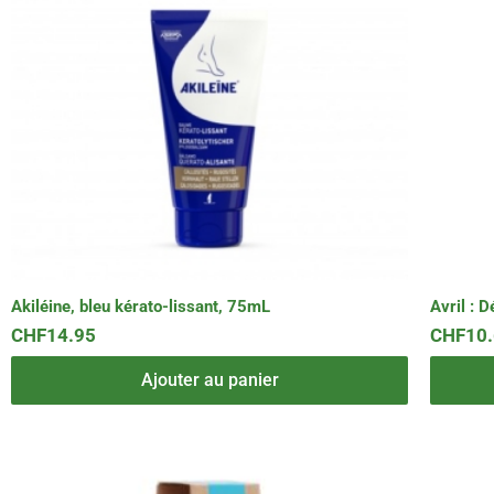
Akiléine, bleu kérato-lissant, 75mL
Avril :
CHF
14.95
CHF
10
Ajouter au panier
Ce
Ce