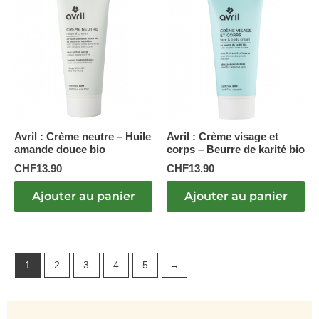
Avril : Crème neutre – Huile
Avril : Crème visage et
amande douce bio
corps – Beurre de karité bio
CHF
13.90
CHF
13.90
Ajouter au panier
Ajouter au panier
1
2
3
4
5
→