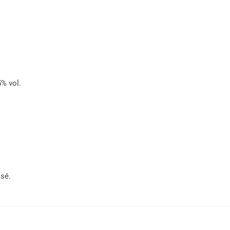
5% vol.
ssé.