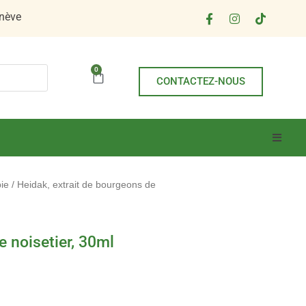
Facebook-
Instagram
Tiktok
nève
f
0
Panier
CONTACTEZ-NOUS
ie
/ Heidak, extrait de bourgeons de
e noisetier, 30ml