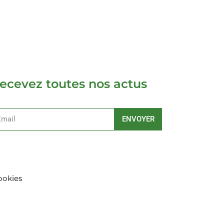
ecevez toutes nos actus
ENVOYER
ernative:
ookies