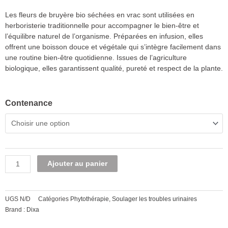
CHF11.80
à
Les fleurs de bruyère bio séchées en vrac sont utilisées en
CHF51.00
herboristerie traditionnelle pour accompagner le bien-être et
l’équilibre naturel de l’organisme. Préparées en infusion, elles
offrent une boisson douce et végétale qui s’intègre facilement dans
une routine bien-être quotidienne. Issues de l’agriculture
biologique, elles garantissent qualité, pureté et respect de la plante.
quantité
Contenance
de
Plante
sèche,
Bruyère
fleur,
Alternative:
Ajouter au panier
BIO
vrac
UGS
N/D
Catégories
Phytothérapie
,
Soulager les troubles urinaires
Brand :
Dixa