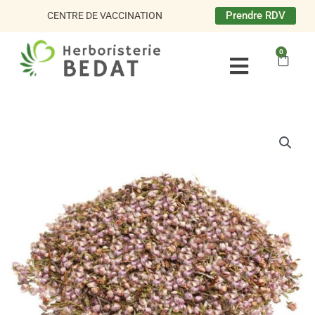
Aller
Prendre RDV
CENTRE DE VACCINATION
au
contenu
0
Panie