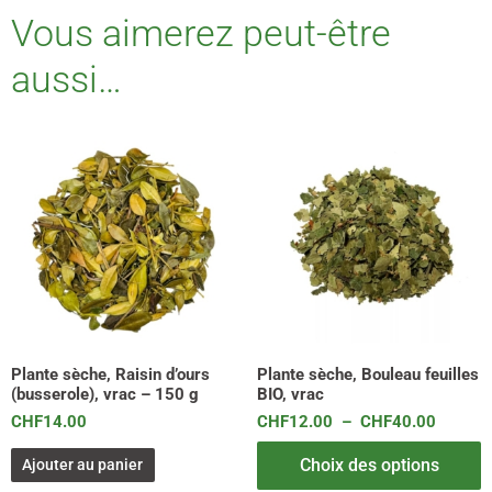
Vous aimerez peut-être
aussi…
Plage
Ce
de
produit
prix :
a
CHF12.
plusieurs
à
variations.
CHF40.
Les
options
peuvent
être
choisies
sur
Plante sèche, Raisin d’ours
Plante sèche, Bouleau feuilles
(busserole), vrac – 150 g
BIO, vrac
la
page
CHF
14.00
CHF
12.00
–
CHF
40.00
du
produit
Choix des options
Ajouter au panier