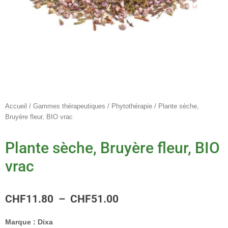
Accueil
/
Gammes thérapeutiques
/
Phytothérapie
/ Plante sèche,
Bruyère fleur, BIO vrac
Plante sèche, Bruyère fleur, BIO
vrac
Plage
CHF
11.80
–
CHF
51.00
de
prix :
Marque :
Dixa