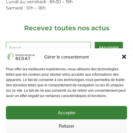
Lundi au vendredi : 8h30 – 19h
Samedi : 10h – 18h
Recevez toutes nos actus
ENVOYER
Gérer le consentement
Alternative:
Pour offrir les meilleures expériences, nous utilisons des technologies
La pharmacie Bédat
Livraison et retours
telles que les cookies pour stocker et/ou accéder aux informations des
appareils. Le fait de consentir à ces technologies nous permettra de traiter
Mentions légales, CGV
Politique de Cookies
des données telles que le comportement de navigation ou les ID uniques
sur ce site. Le fait de ne pas consentir ou de retirer son consentement peut
avoir un effet négatif sur certaines caractéristiques et fonctions.
Accepter
Refuser
Créé et hébergé sur Tremplin